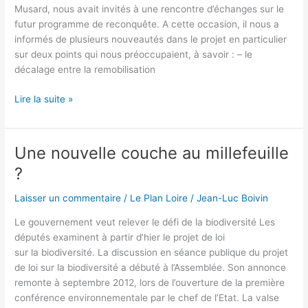
Musard, nous avait invités à une rencontre d’échanges sur le
futur programme de reconquête. A cette occasion, il nous a
informés de plusieurs nouveautés dans le projet en particulier
sur deux points qui nous préoccupaient, à savoir : – le
décalage entre la remobilisation
Rencontre
Lire la suite »
avec
le
GIP
Une nouvelle couche au millefeuille
Loire
?
Estuaire
:
Laisser un commentaire
/
Le Plan Loire
/
Jean-Luc Boivin
des
« innovations »
Le gouvernement veut relever le défi de la biodiversité Les
pour
députés examinent à partir d’hier le projet de loi
le
sur la biodiversité. La discussion en séance publique du projet
futur
de loi sur la biodiversité a débuté à l’Assemblée. Son annonce
programme
remonte à septembre 2012, lors de l’ouverture de la première
de
conférence environnementale par le chef de l’Etat. La valse