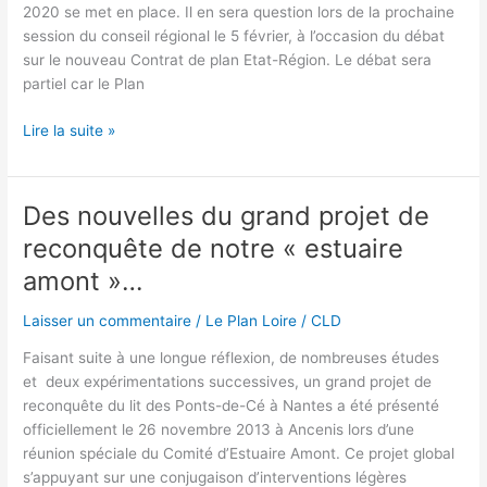
2020 se met en place. Il en sera question lors de la prochaine
session du conseil régional le 5 février, à l’occasion du débat
sur le nouveau Contrat de plan Etat-Région. Le débat sera
partiel car le Plan
4e
Lire la suite »
Plan
Loire
–
Des nouvelles du grand projet de
La
reconquête de notre « estuaire
Nouvelle
République
amont »…
–
Laisser un commentaire
/
Le Plan Loire
/
CLD
28/01/2015
Faisant suite à une longue réflexion, de nombreuses études
et deux expérimentations successives, un grand projet de
reconquête du lit des Ponts-de-Cé à Nantes a été présenté
officiellement le 26 novembre 2013 à Ancenis lors d’une
réunion spéciale du Comité d’Estuaire Amont. Ce projet global
s’appuyant sur une conjugaison d’interventions légères