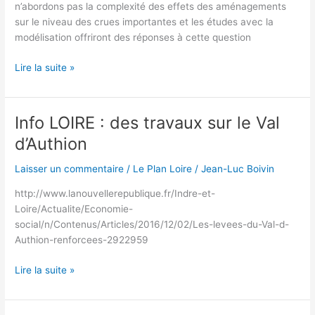
n’abordons pas la complexité des effets des aménagements
sur le niveau des crues importantes et les études avec la
modélisation offriront des réponses à cette question
Réflexions
Lire la suite »
et
propositions
du
Info LOIRE : des travaux sur le Val
CLD
d’Authion
après
la
Laisser un commentaire
/
Le Plan Loire
/
Jean-Luc Boivin
présentation
du
http://www.lanouvellerepublique.fr/Indre-et-
10/11/2016
Loire/Actualite/Economie-
par
social/n/Contenus/Articles/2016/12/02/Les-levees-du-Val-d-
VNF
Authion-renforcees-2922959
sur
le
Info
Lire la suite »
plan
LOIRE
Loire
: