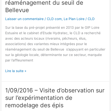
concertation
réaménagement du seuil de
de
Bellevue
VNF
sur
Laisser un commentaire
/
CLD com
,
Le Plan Loire
/
CLD
le
Sur la base du pré-projet présenté en 2013 par le GIP Loire
Plan
Estuaire et le cabinet d’Etude Hydratec, le CLD a recherché
Loire
avec des acteurs locaux (riverains, pêcheurs, élus,
associations) des variantes mieux intégrées pour le
réaménagement du seuil de Bellevue s’appuyant en particulier
sur la géologie locale, déterminante sur ce secteur, marquée
par l’affleurement
Octobre
Lire la suite »
2016
–
Soumission
1/09/2016 – Visite d’observation sur
d’une
sur l’expérimentation de
variante
complémentaire
remodelage des épis
pour