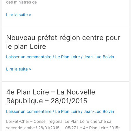
reconquête…
des ministres de
Une
Lire la suite »
nouvelle
couche
au
Nouveau préfet région centre pour
millefeuille
le plan Loire
?
Laisser un commentaire
/
Le Plan Loire
/
Jean-Luc Boivin
Nouveau
Lire la suite »
préfet
région
centre
4e Plan Loire – La Nouvelle
pour
République – 28/01/2015
le
plan
Laisser un commentaire
/
Le Plan Loire
/
Jean-Luc Boivin
Loire
Loir-et-Cher – Conseil régional Le Plan Loire cherche sa
seconde jambe ! 28/01/2015 05:27 Le 4e Plan Loire 2015-