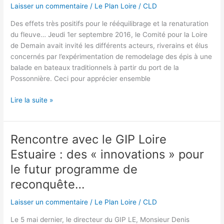
Laisser un commentaire
/
Le Plan Loire
/
CLD
le
réaménagement
Des effets très positifs pour le rééquilibrage et la renaturation
du
du fleuve… Jeudi 1er septembre 2016, le Comité pour la Loire
seuil
de Demain avait invité les différents acteurs, riverains et élus
de
concernés par l’expérimentation de remodelage des épis à une
Bellevue
balade en bateaux traditionnels à partir du port de la
Possonnière. Ceci pour apprécier ensemble
1/09/2016
Lire la suite »
–
Visite
d’observation
Rencontre avec le GIP Loire
sur
Estuaire : des « innovations » pour
sur
l’expérimentation
le futur programme de
de
reconquête…
remodelage
des
Laisser un commentaire
/
Le Plan Loire
/
CLD
épis
Le 5 mai dernier, le directeur du GIP LE, Monsieur Denis