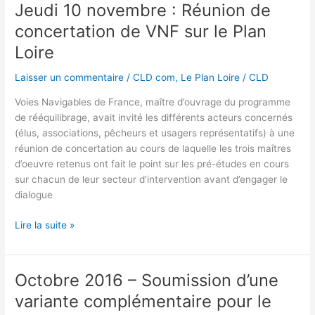
des
Jeudi 10 novembre : Réunion de
travaux
concertation de VNF sur le Plan
sur
le
Loire
Val
Laisser un commentaire
/
CLD com
,
Le Plan Loire
/
CLD
d’Authion
Voies Navigables de France, maître d’ouvrage du programme
de rééquilibrage, avait invité les différents acteurs concernés
(élus, associations, pêcheurs et usagers représentatifs) à une
réunion de concertation au cours de laquelle les trois maîtres
d’oeuvre retenus ont fait le point sur les pré-études en cours
sur chacun de leur secteur d’intervention avant d’engager le
dialogue
Jeudi
Lire la suite »
10
novembre
:
Octobre 2016 – Soumission d’une
Réunion
variante complémentaire pour le
de