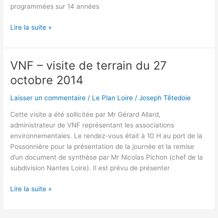
programmées sur 14 années
Des
Lire la suite »
nouvelles
du
grand
VNF – visite de terrain du 27
projet
octobre 2014
de
reconquête
Laisser un commentaire
/
Le Plan Loire
/
Joseph Têtedoie
de
notre
Cette visite a été sollicitée par Mr Gérard Allard,
« estuaire
administrateur de VNF représentant les associations
amont »…
environnementales. Le rendez-vous était à 10 H au port de la
Possonnière pour la présentation de la journée et la remise
d’un document de synthèse par Mr Nicolas Pichon (chef de la
subdivision Nantes Loire). Il est prévu de présenter
VNF
Lire la suite »
–
visite