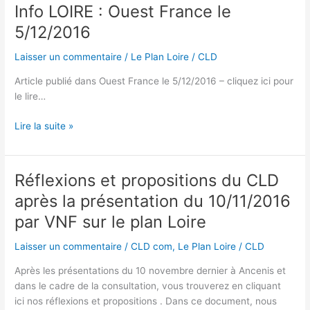
cadeau
Info LOIRE : Ouest France le
pour
5/12/2016
les
fêtes
Laisser un commentaire
/
Le Plan Loire
/
CLD
!
?
Article publié dans Ouest France le 5/12/2016 – cliquez ici pour
le lire…
Info
Lire la suite »
LOIRE
:
Ouest
Réflexions et propositions du CLD
France
après la présentation du 10/11/2016
le
5/12/2016
par VNF sur le plan Loire
Laisser un commentaire
/
CLD com
,
Le Plan Loire
/
CLD
Après les présentations du 10 novembre dernier à Ancenis et
dans le cadre de la consultation, vous trouverez en cliquant
ici nos réflexions et propositions . Dans ce document, nous