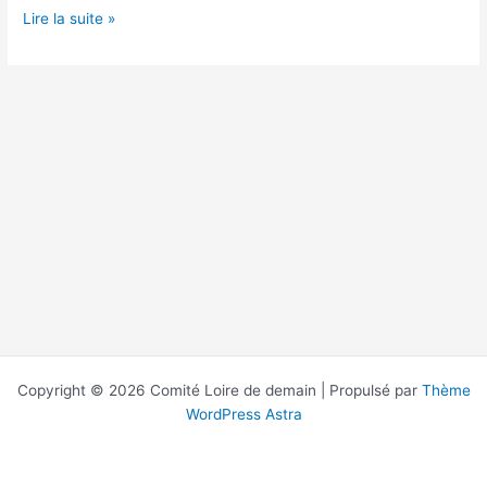
La
Lire la suite »
boire
va
retrouver
le
chemin
de
la
Loire
Copyright © 2026 Comité Loire de demain | Propulsé par
Thème
WordPress Astra