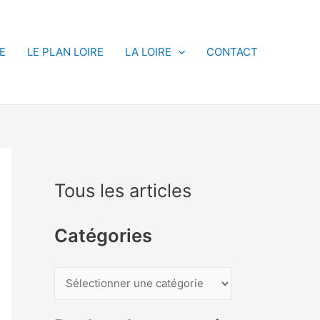
E
LE PLAN LOIRE
LA LOIRE
CONTACT
Tous les articles
Catégories
C
a
t