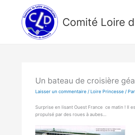
Aller
au
contenu
Comité Loire 
Un bateau de croisière géan
Laisser un commentaire
/
Loire Princesse
/ Pa
Surprise en lisant Ouest France ce matin ! Il e
propulsé par des roues à aubes…