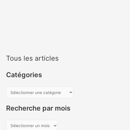
Tous les articles
Catégories
C
a
t
Recherche par mois
é
g
R
o